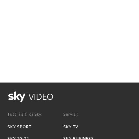
VIDEO
Tutti i siti di Sky:
Servizi:
SKY SPORT
SKY TV
SKY TG 24
SKY BUSINESS