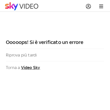
Ooooops! Si è verificato un errore
Riprova più tardi
Torna a
Video Sky