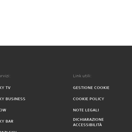
rvizi:
Link utili:
KY TV
GESTIONE COOKIE
KY BUSINESS
COOKIE POLICY
OW
NOTE LEGALI
DICHIARAZIONE
KY BAR
ACCESSIBILITÀ