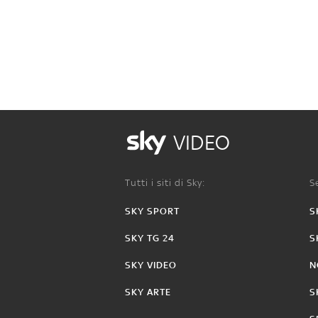
VIDEO
Tutti i siti di Sky:
Se
SKY SPORT
S
SKY TG 24
S
SKY VIDEO
N
SKY ARTE
S