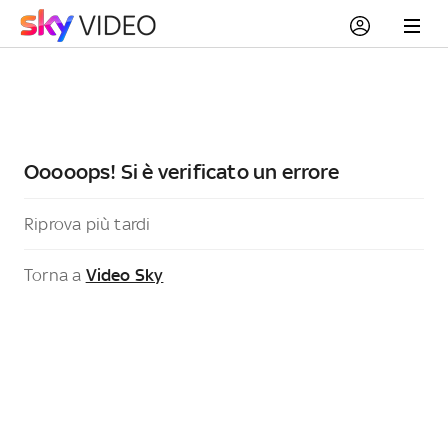
Ooooops! Si è verificato un errore
Riprova più tardi
Torna a
Video Sky