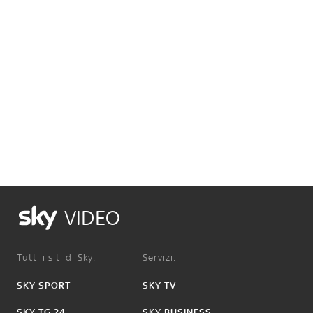
VIDEO
Tutti i siti di Sky:
Servizi:
SKY SPORT
SKY TV
SKY TG 24
SKY BUSINESS