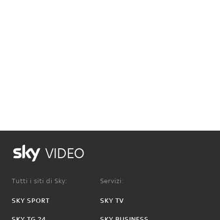
VIDEO
Tutti i siti di Sky:
Servizi:
SKY SPORT
SKY TV
SKY TG 24
SKY BUSINESS