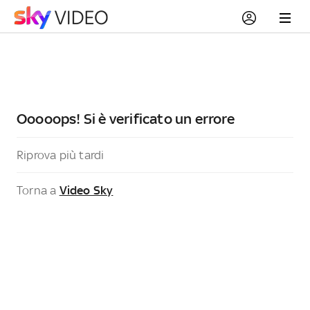
Ooooops! Si è verificato un errore
Riprova più tardi
Torna a
Video Sky