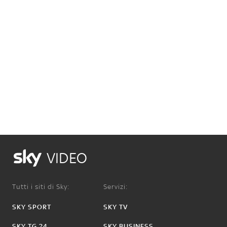
VIDEO
Tutti i siti di Sky:
Servizi:
SKY SPORT
SKY TV
SKY TG 24
SKY BUSINESS