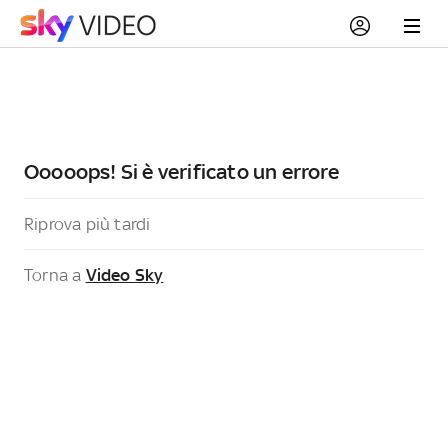
Ooooops! Si è verificato un errore
Riprova più tardi
Torna a
Video Sky