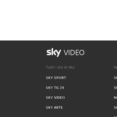
VIDEO
Tutti i siti di Sky:
Se
SKY SPORT
S
SKY TG 24
S
SKY VIDEO
N
SKY ARTE
S