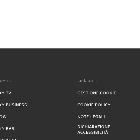
rvizi:
Link utili:
KY TV
GESTIONE COOKIE
KY BUSINESS
COOKIE POLICY
OW
NOTE LEGALI
DICHIARAZIONE
KY BAR
ACCESSIBILITÀ