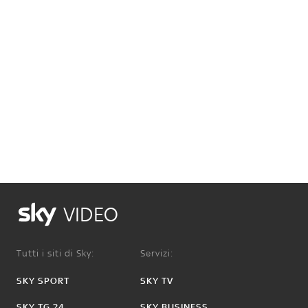
VIDEO
Tutti i siti di Sky:
Servizi:
SKY SPORT
SKY TV
SKY TG 24
SKY BUSINESS