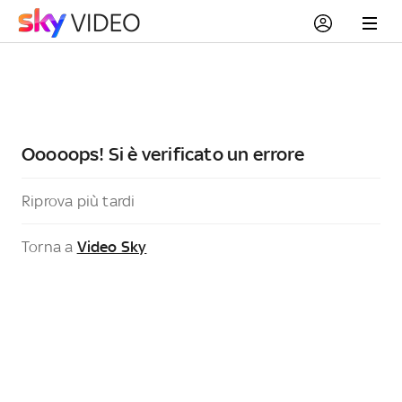
Ooooops! Si è verificato un errore
Riprova più tardi
Torna a
Video Sky