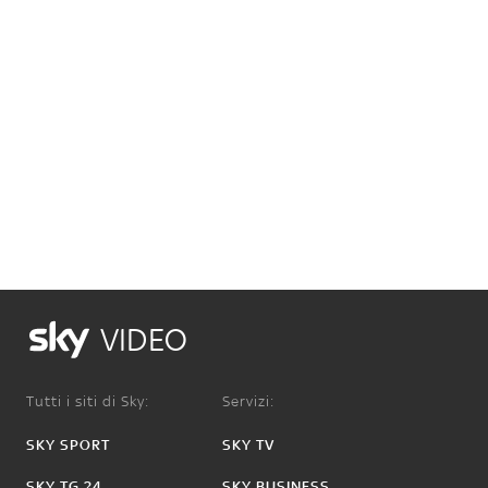
VIDEO
Tutti i siti di Sky:
Servizi:
SKY SPORT
SKY TV
SKY TG 24
SKY BUSINESS