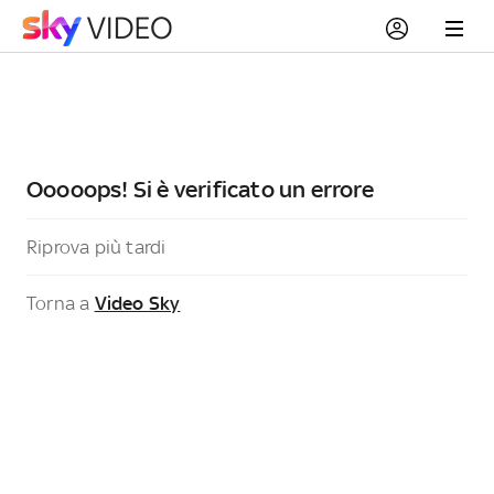
Ooooops! Si è verificato un errore
Riprova più tardi
Torna a
Video Sky