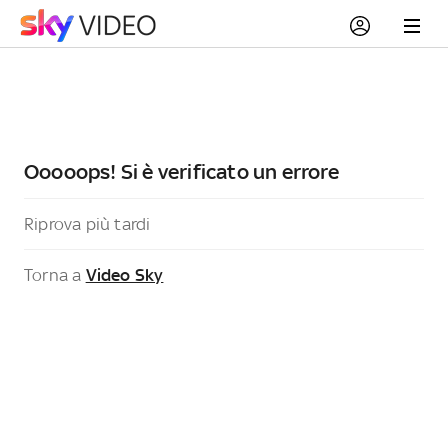
Ooooops! Si è verificato un errore
Riprova più tardi
Torna a
Video Sky