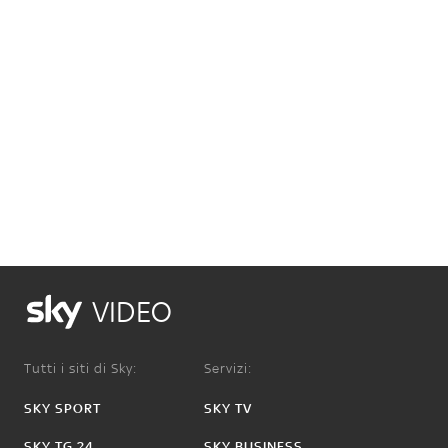
VIDEO
Tutti i siti di Sky:
Servizi:
SKY SPORT
SKY TV
SKY TG 24
SKY BUSINESS