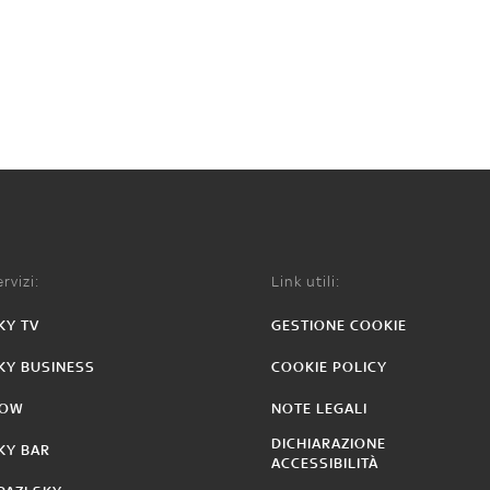
rvizi:
Link utili:
KY TV
GESTIONE COOKIE
KY BUSINESS
COOKIE POLICY
OW
NOTE LEGALI
DICHIARAZIONE
KY BAR
ACCESSIBILITÀ