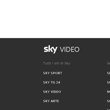
VIDEO
Tutti i siti di Sky:
Se
SKY SPORT
S
SKY TG 24
S
SKY VIDEO
N
SKY ARTE
S