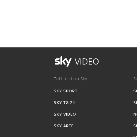
VIDEO
Tutti i siti di Sky:
Se
SKY SPORT
S
SKY TG 24
S
SKY VIDEO
N
SKY ARTE
S