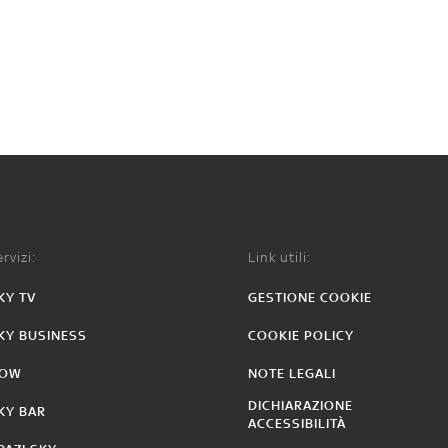
rvizi:
Link utili:
KY TV
GESTIONE COOKIE
KY BUSINESS
COOKIE POLICY
OW
NOTE LEGALI
DICHIARAZIONE
KY BAR
ACCESSIBILITÀ