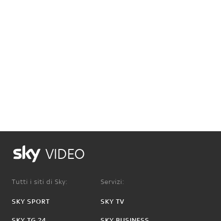
VIDEO
Tutti i siti di Sky:
Servizi:
SKY SPORT
SKY TV
SKY TG 24
SKY BUSINESS