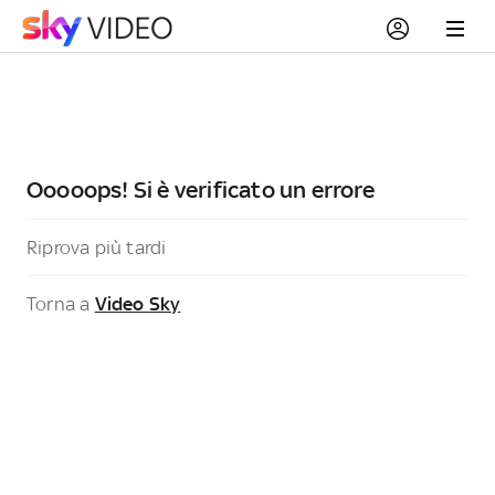
Ooooops! Si è verificato un errore
Riprova più tardi
Torna a
Video Sky