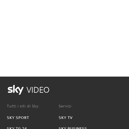
VIDEO
Tutti i siti di Sky:
Servizi:
SKY SPORT
SKY TV
SKY TG 24
SKY BUSINESS