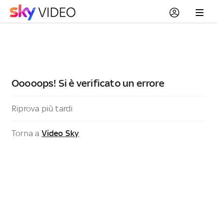
Ooooops! Si è verificato un errore
Riprova più tardi
Torna a
Video Sky