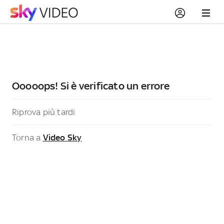
Ooooops! Si è verificato un errore
Riprova più tardi
Torna a
Video Sky