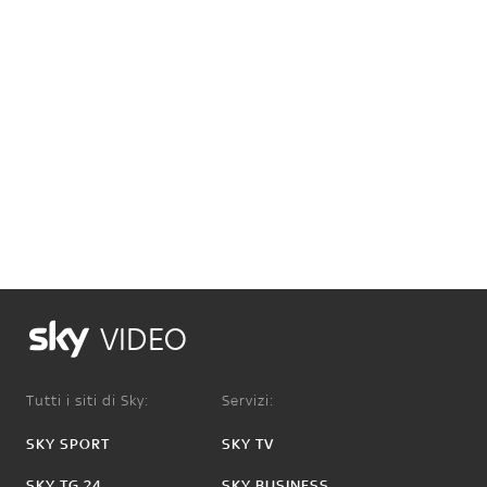
VIDEO
Tutti i siti di Sky:
Servizi:
SKY SPORT
SKY TV
SKY TG 24
SKY BUSINESS