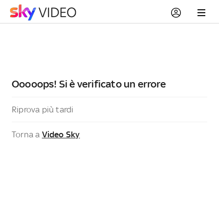
Ooooops! Si è verificato un errore
Riprova più tardi
Torna a
Video Sky