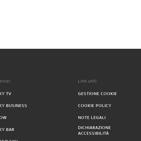
rvizi:
Link utili:
KY TV
GESTIONE COOKIE
KY BUSINESS
COOKIE POLICY
OW
NOTE LEGALI
DICHIARAZIONE
KY BAR
ACCESSIBILITÀ