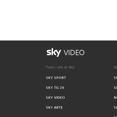
VIDEO
Tutti i siti di Sky:
Se
SKY SPORT
S
SKY TG 24
S
SKY VIDEO
N
SKY ARTE
S