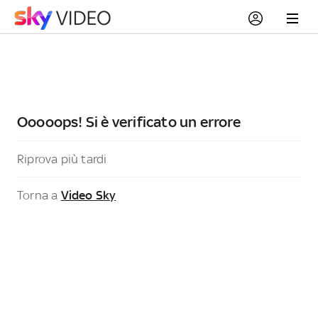
Ooooops! Si è verificato un errore
Riprova più tardi
Torna a
Video Sky