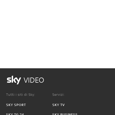
VIDEO
Tutti i siti di Sky:
Servizi:
SKY SPORT
SKY TV
SKY TG 24
SKY BUSINESS