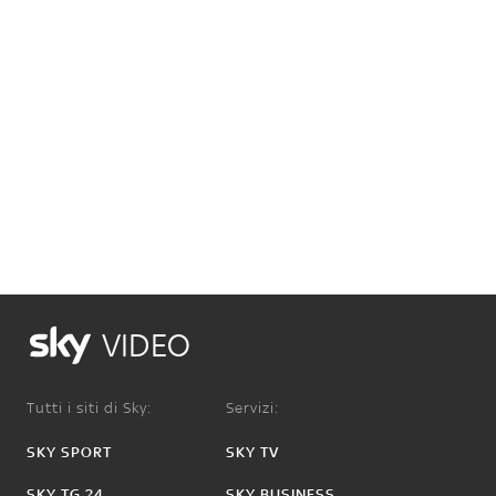
VIDEO
Tutti i siti di Sky:
Servizi:
SKY SPORT
SKY TV
SKY TG 24
SKY BUSINESS