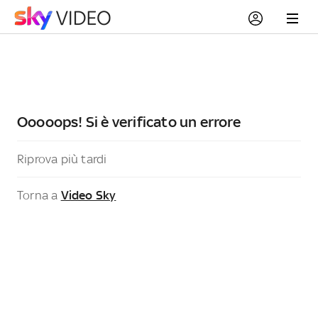
Ooooops! Si è verificato un errore
Riprova più tardi
Torna a
Video Sky