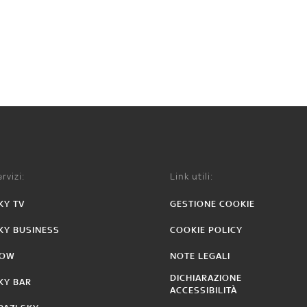
rvizi:
Link utili:
KY TV
GESTIONE COOKIE
KY BUSINESS
COOKIE POLICY
OW
NOTE LEGALI
DICHIARAZIONE
KY BAR
ACCESSIBILITÀ