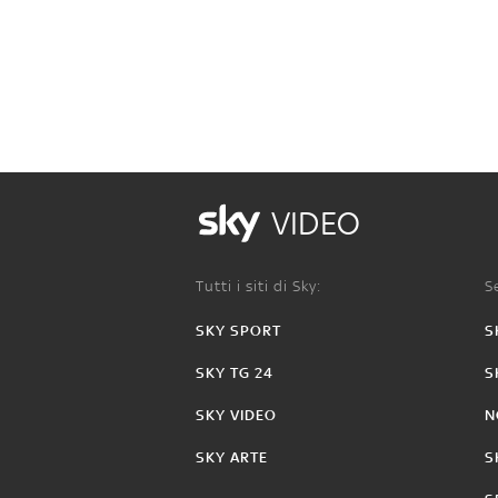
VIDEO
Tutti i siti di Sky:
Se
SKY SPORT
S
SKY TG 24
S
SKY VIDEO
N
SKY ARTE
S