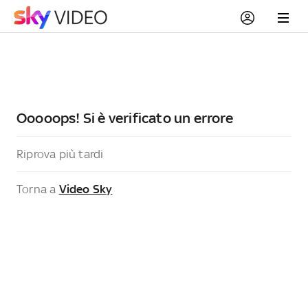
Ooooops! Si è verificato un errore
Riprova più tardi
Torna a
Video Sky