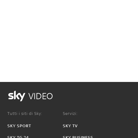
VIDEO
Tutti i siti di Sky:
Servizi:
SKY SPORT
SKY TV
SKY TG 24
SKY BUSINESS