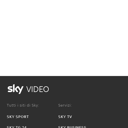
VIDEO
Tutti i siti di Sky:
Servizi:
SKY SPORT
SKY TV
SKY TG 24
SKY BUSINESS