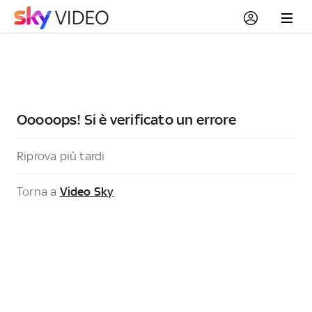
Ooooops! Si è verificato un errore
Riprova più tardi
Torna a
Video Sky