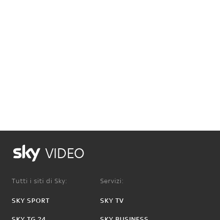
VIDEO
Tutti i siti di Sky:
Servizi:
SKY SPORT
SKY TV
SKY TG 24
SKY BUSINESS