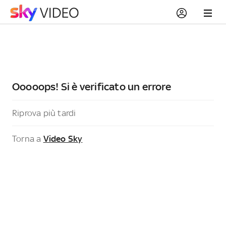
Ooooops! Si è verificato un errore
Riprova più tardi
Torna a
Video Sky