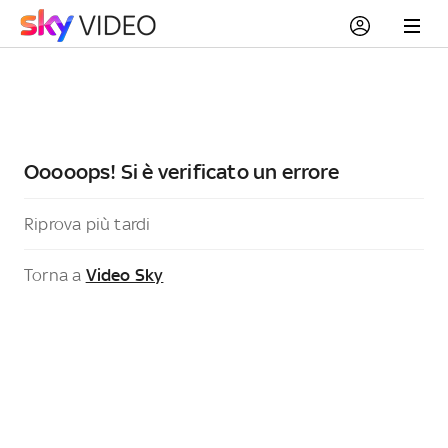
Ooooops! Si è verificato un errore
Riprova più tardi
Torna a
Video Sky