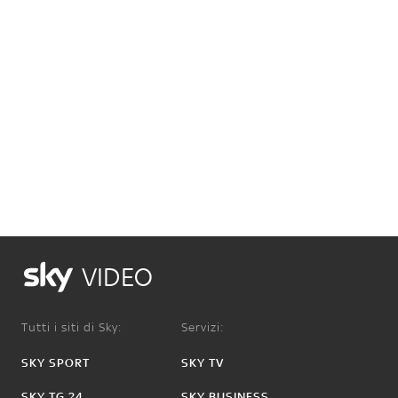
VIDEO
Tutti i siti di Sky:
Servizi:
SKY SPORT
SKY TV
SKY TG 24
SKY BUSINESS