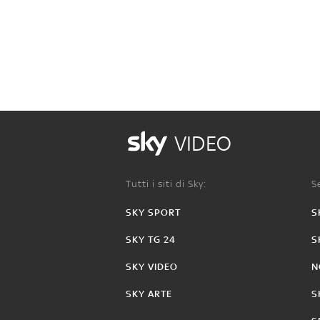
VIDEO
Tutti i siti di Sky:
Se
SKY SPORT
S
SKY TG 24
S
SKY VIDEO
N
SKY ARTE
S