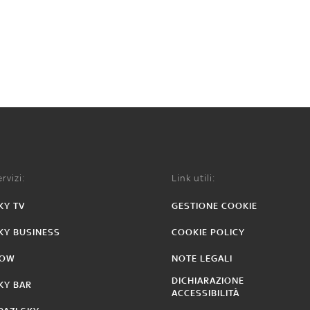
rvizi:
Link utili:
KY TV
GESTIONE COOKIE
KY BUSINESS
COOKIE POLICY
OW
NOTE LEGALI
DICHIARAZIONE
KY BAR
ACCESSIBILITÀ