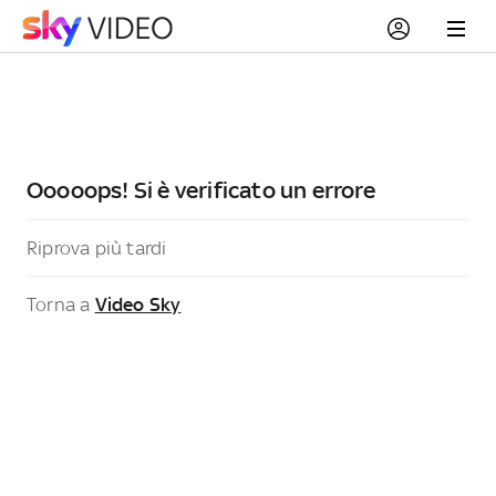
Ooooops! Si è verificato un errore
Riprova più tardi
Torna a
Video Sky