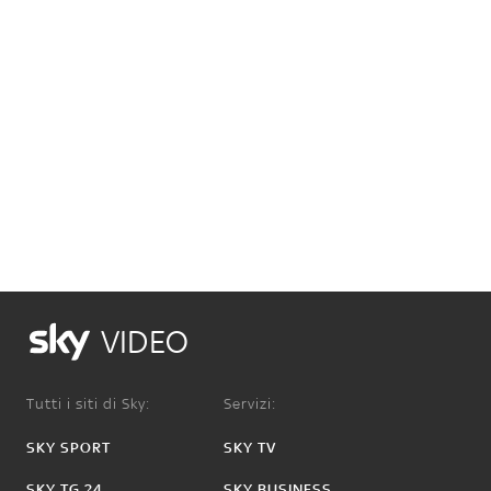
VIDEO
Tutti i siti di Sky:
Servizi:
SKY SPORT
SKY TV
SKY TG 24
SKY BUSINESS