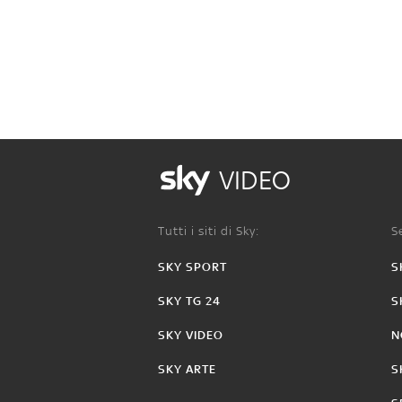
VIDEO
Tutti i siti di Sky:
Se
SKY SPORT
S
SKY TG 24
S
SKY VIDEO
N
SKY ARTE
S