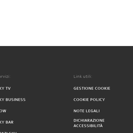
rvizi:
Link utili:
KY TV
GESTIONE COOKIE
KY BUSINESS
COOKIE POLICY
OW
NOTE LEGALI
DICHIARAZIONE
KY BAR
ACCESSIBILITÀ