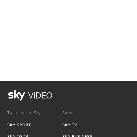
VIDEO
Tutti i siti di Sky:
Servizi:
SKY SPORT
SKY TV
SKY TG 24
SKY BUSINESS