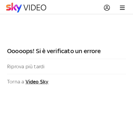
Ooooops! Si è verificato un errore
Riprova più tardi
Torna a
Video Sky