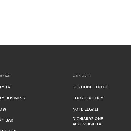
rvizi:
Link utili:
KY TV
GESTIONE COOKIE
KY BUSINESS
COOKIE POLICY
OW
NOTE LEGALI
DICHIARAZIONE
KY BAR
ACCESSIBILITÀ