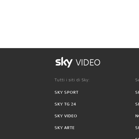
VIDEO
Tutti i siti di Sky:
Se
SKY SPORT
S
SKY TG 24
S
SKY VIDEO
N
SKY ARTE
S