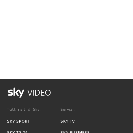
VIDEO
Tutti i siti di Sky:
Servizi:
SKY SPORT
SKY TV
SKY TG 24
SKY BUSINESS