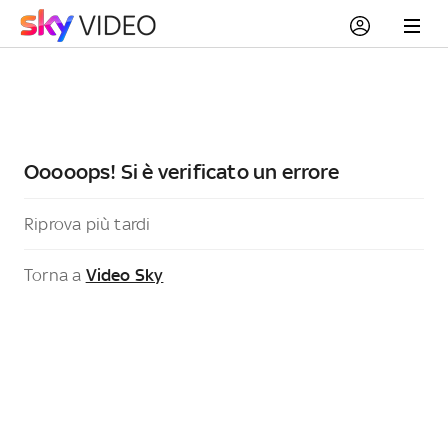
Ooooops! Si è verificato un errore
Riprova più tardi
Torna a
Video Sky