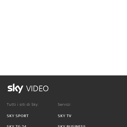
VIDEO
Tutti i siti di Sky:
Servizi:
SKY SPORT
SKY TV
SKY TG 24
SKY BUSINESS