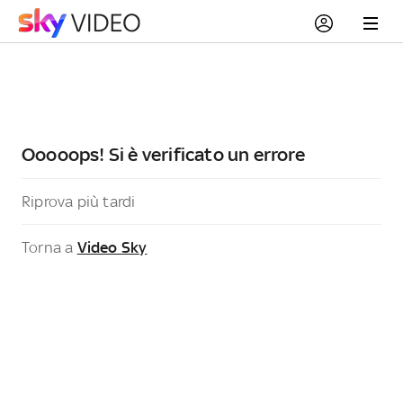
Ooooops! Si è verificato un errore
Riprova più tardi
Torna a
Video Sky