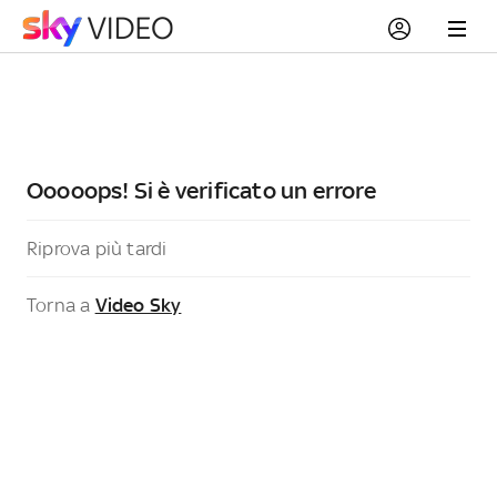
Ooooops! Si è verificato un errore
Riprova più tardi
Torna a
Video Sky