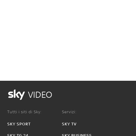
VIDEO
Tutti i siti di Sky:
Servizi:
SKY SPORT
SKY TV
SKY TG 24
SKY BUSINESS