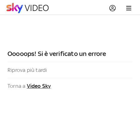
Ooooops! Si è verificato un errore
Riprova più tardi
Torna a
Video Sky