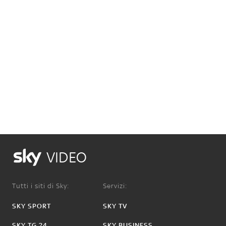
VIDEO
Tutti i siti di Sky:
Servizi:
SKY SPORT
SKY TV
SKY TG 24
SKY BUSINESS