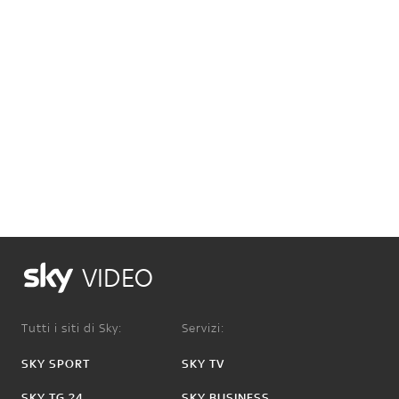
VIDEO
Tutti i siti di Sky:
Servizi:
SKY SPORT
SKY TV
SKY TG 24
SKY BUSINESS