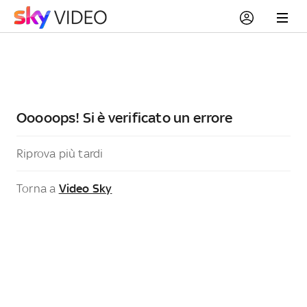
Ooooops! Si è verificato un errore
Riprova più tardi
Torna a
Video Sky