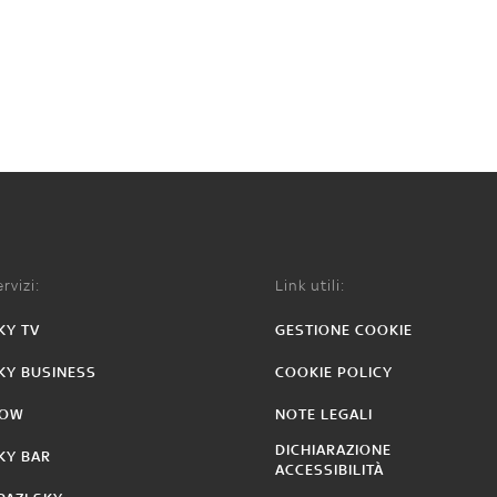
rvizi:
Link utili:
KY TV
GESTIONE COOKIE
KY BUSINESS
COOKIE POLICY
OW
NOTE LEGALI
DICHIARAZIONE
KY BAR
ACCESSIBILITÀ