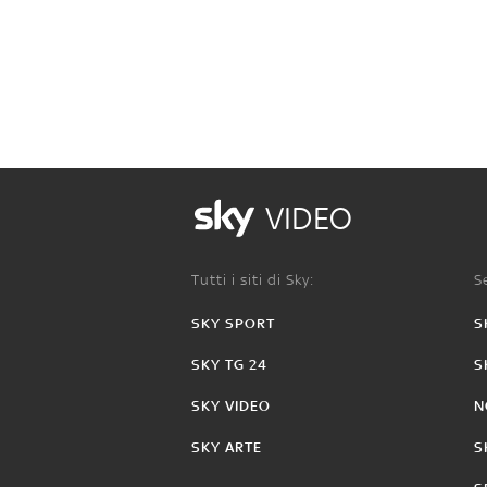
VIDEO
Tutti i siti di Sky:
Se
SKY SPORT
S
SKY TG 24
S
SKY VIDEO
N
SKY ARTE
S