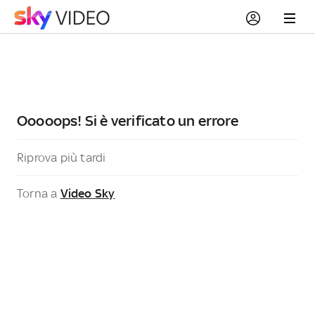
Ooooops! Si è verificato un errore
Riprova più tardi
Torna a
Video Sky