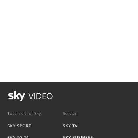
VIDEO
Tutti i siti di Sky:
Servizi:
SKY SPORT
SKY TV
SKY TG 24
SKY BUSINESS