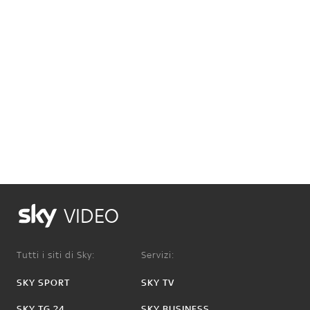
VIDEO
Tutti i siti di Sky:
Servizi:
SKY SPORT
SKY TV
SKY TG 24
SKY BUSINESS