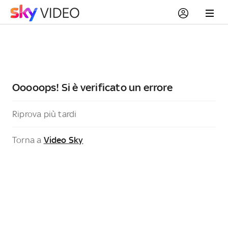
Ooooops! Si è verificato un errore
Riprova più tardi
Torna a
Video Sky