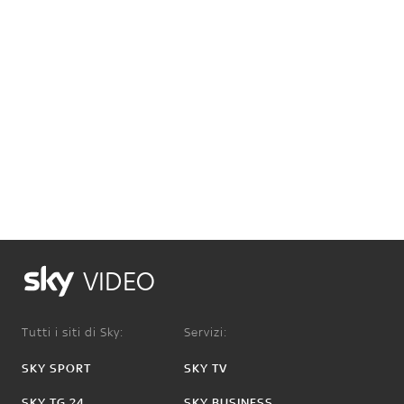
VIDEO
Tutti i siti di Sky:
Servizi:
SKY SPORT
SKY TV
SKY TG 24
SKY BUSINESS