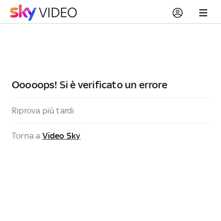
Ooooops! Si è verificato un errore
Riprova più tardi
Torna a
Video Sky