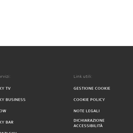
rvizi:
Link utili:
KY TV
GESTIONE COOKIE
KY BUSINESS
COOKIE POLICY
OW
NOTE LEGALI
DICHIARAZIONE
KY BAR
ACCESSIBILITÀ