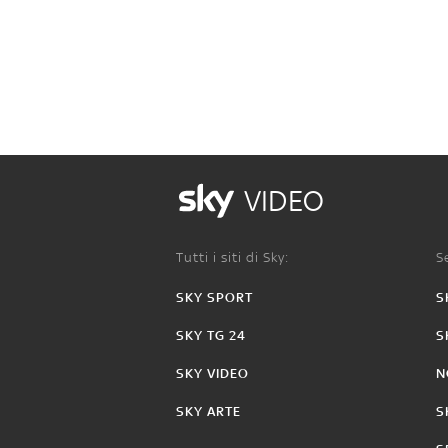
VIDEO
Tutti i siti di Sky:
Se
SKY SPORT
S
SKY TG 24
S
SKY VIDEO
N
SKY ARTE
S