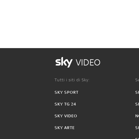
VIDEO
Tutti i siti di Sky:
Se
SKY SPORT
S
SKY TG 24
S
SKY VIDEO
N
SKY ARTE
S