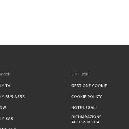
rvizi:
Link utili:
KY TV
GESTIONE COOKIE
KY BUSINESS
COOKIE POLICY
OW
NOTE LEGALI
DICHIARAZIONE
KY BAR
ACCESSIBILITÀ