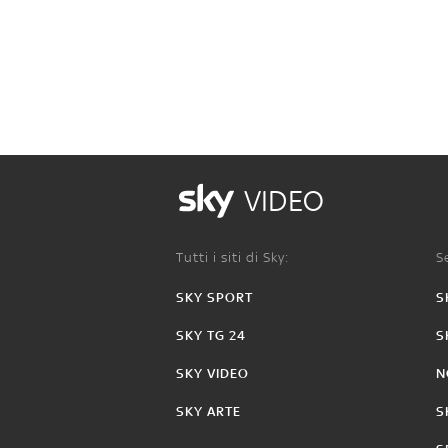
VIDEO
Tutti i siti di Sky:
Se
SKY SPORT
S
SKY TG 24
S
SKY VIDEO
N
SKY ARTE
S