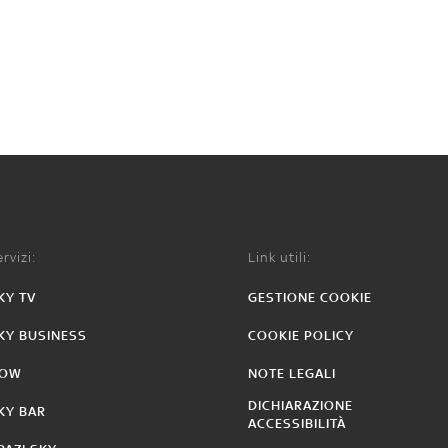
rvizi:
Link utili:
KY TV
GESTIONE COOKIE
KY BUSINESS
COOKIE POLICY
OW
NOTE LEGALI
DICHIARAZIONE
KY BAR
ACCESSIBILITÀ