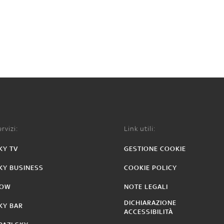
rvizi:
Link utili:
KY TV
GESTIONE COOKIE
KY BUSINESS
COOKIE POLICY
OW
NOTE LEGALI
DICHIARAZIONE
KY BAR
ACCESSIBILITÀ