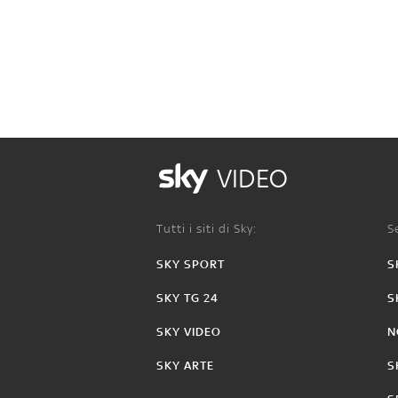
VIDEO
Tutti i siti di Sky:
Se
SKY SPORT
S
SKY TG 24
S
SKY VIDEO
N
SKY ARTE
S