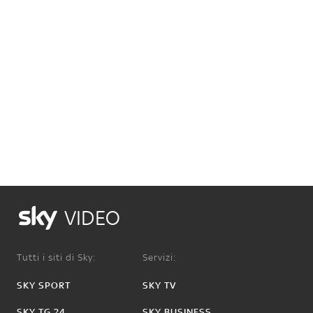
VIDEO
Tutti i siti di Sky:
Servizi:
SKY SPORT
SKY TV
SKY TG 24
SKY BUSINESS