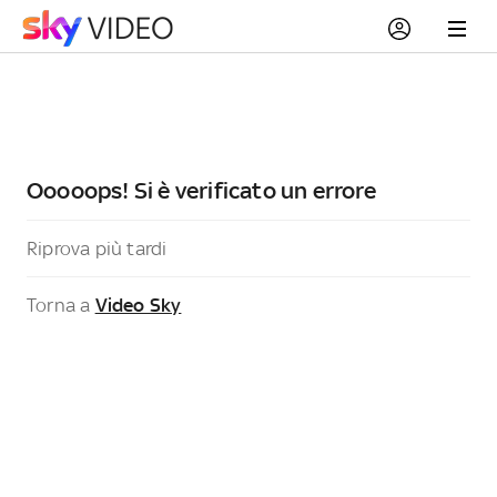
Ooooops! Si è verificato un errore
Riprova più tardi
Torna a
Video Sky