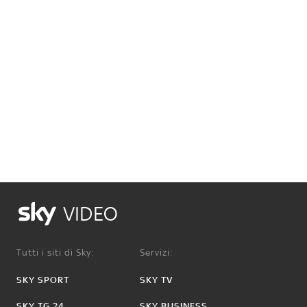
VIDEO
Tutti i siti di Sky:
Servizi:
SKY SPORT
SKY TV
SKY TG 24
SKY BUSINESS