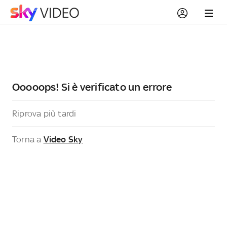
Ooooops! Si è verificato un errore
Riprova più tardi
Torna a
Video Sky