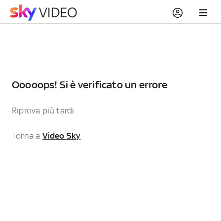
Ooooops! Si è verificato un errore
Riprova più tardi
Torna a
Video Sky