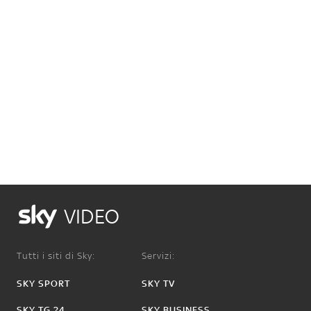
VIDEO
Tutti i siti di Sky:
Servizi:
SKY SPORT
SKY TV
SKY TG 24
SKY BUSINESS