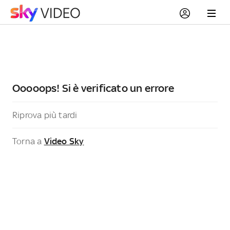
Ooooops! Si è verificato un errore
Riprova più tardi
Torna a
Video Sky