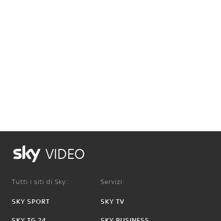
VIDEO
Tutti i siti di Sky:
Servizi:
SKY SPORT
SKY TV
SKY TG 24
SKY BUSINESS