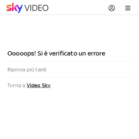
Ooooops! Si è verificato un errore
Riprova più tardi
Torna a
Video Sky