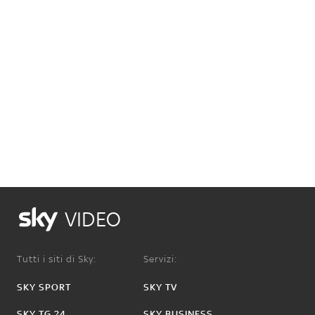
VIDEO
Tutti i siti di Sky:
Servizi:
SKY SPORT
SKY TV
SKY TG 24
SKY BUSINESS