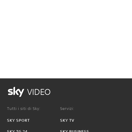
VIDEO
Tutti i siti di Sky:
Servizi:
SKY SPORT
SKY TV
SKY TG 24
SKY BUSINESS