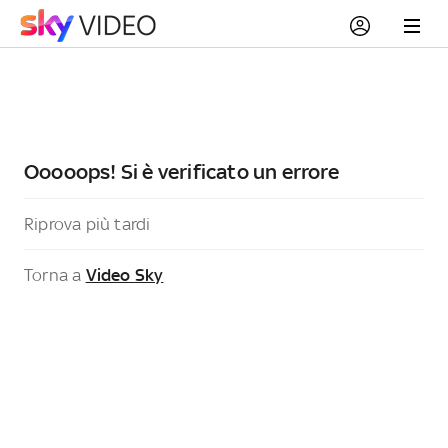
Ooooops! Si è verificato un errore
Riprova più tardi
Torna a
Video Sky