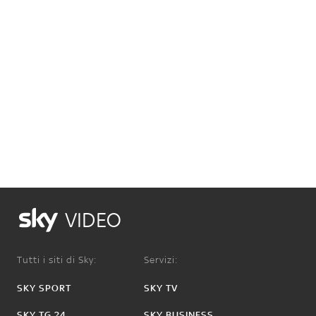
VIDEO
Tutti i siti di Sky:
Servizi:
SKY SPORT
SKY TV
SKY TG 24
SKY BUSINESS