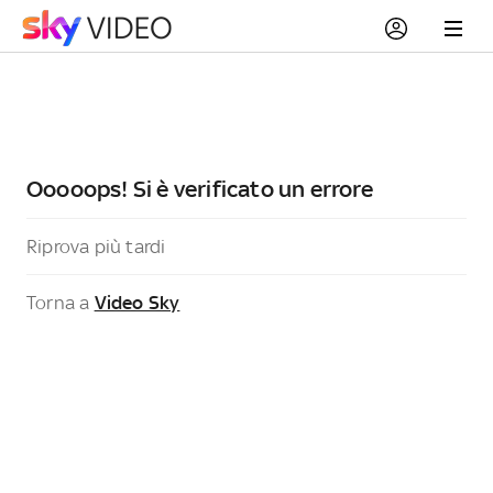
Ooooops! Si è verificato un errore
Riprova più tardi
Torna a
Video Sky