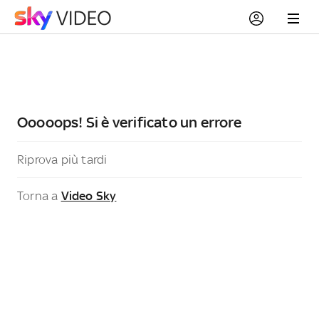
Ooooops! Si è verificato un errore
Riprova più tardi
Torna a
Video Sky