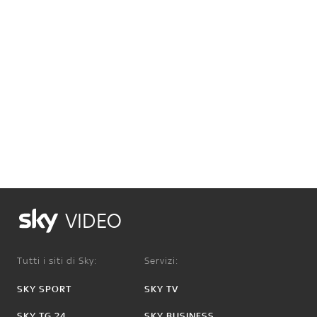
VIDEO
Tutti i siti di Sky:
Servizi:
SKY SPORT
SKY TV
SKY TG 24
SKY BUSINESS