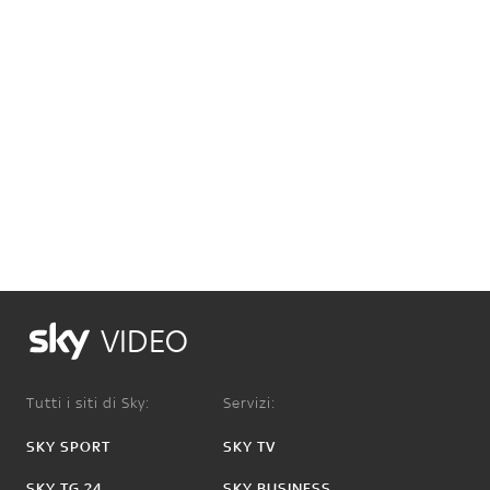
VIDEO
Tutti i siti di Sky:
Servizi:
SKY SPORT
SKY TV
SKY TG 24
SKY BUSINESS